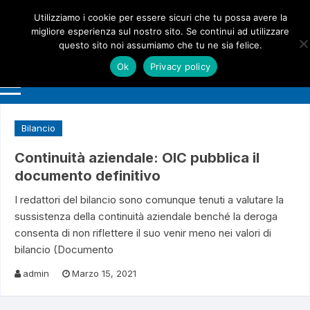
Vai
Utilizziamo i cookie per essere sicuri che tu possa avere la
al
migliore esperienza sul nostro sito. Se continui ad utilizzare
contenuto
questo sito noi assumiamo che tu ne sia felice.
Ok
Privacy policy
Bilancio
Continuità aziendale: OIC pubblica il
documento definitivo
I redattori del bilancio sono comunque tenuti a valutare la
sussistenza della continuità aziendale benché la deroga
consenta di non riflettere il suo venir meno nei valori di
bilancio (Documento
admin
Marzo 15, 2021