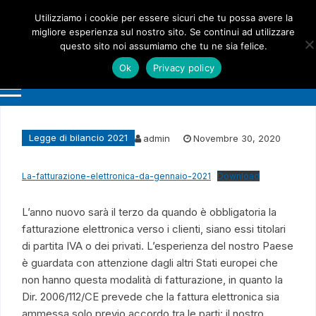
Vai
Utilizziamo i cookie per essere sicuri che tu possa avere la
al
migliore esperienza sul nostro sito. Se continui ad utilizzare
contenuto
questo sito noi assumiamo che tu ne sia felice.
Ok
Privacy policy
Legge di bilancio 2021
admin
Novembre 30, 2020
La-fatturazione-elettronica-da-gennaio-2021
Download
L’anno nuovo sarà il terzo da quando è obbligatoria la
fatturazione elettronica verso i clienti, siano essi titolari
di partita IVA o dei privati. L’esperienza del nostro Paese
è guardata con attenzione dagli altri Stati europei che
non hanno questa modalità di fatturazione, in quanto la
Dir. 2006/112/CE prevede che la fattura elettronica sia
ammessa solo previo accordo tra le parti: il nostro